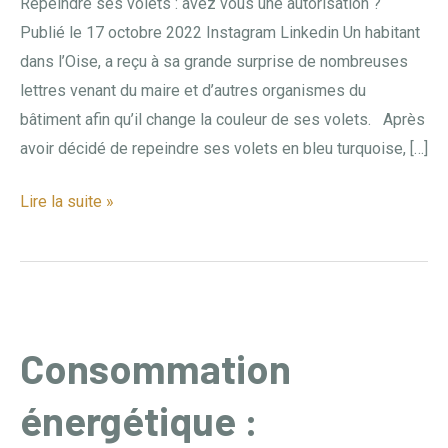
Repeindre ses volets : avez vous une autorisation ?
une
Publié le 17 octobre 2022 Instagram Linkedin Un habitant
autorisation
dans l’Oise, a reçu à sa grande surprise de nombreuses
?
lettres venant du maire et d’autres organismes du
bâtiment afin qu’il change la couleur de ses volets. Après
avoir décidé de repeindre ses volets en bleu turquoise, […]
Lire la suite »
Consommation
Consommation
énergétique
énergétique :
:
comment