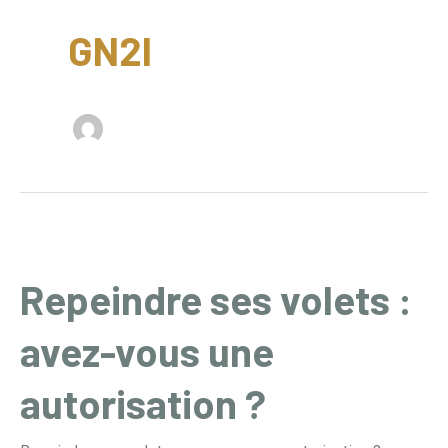
GN2I
Repeindre ses volets :
Repeindre
ses
avez-vous une
volets
:
autorisation ?
avez-
vous