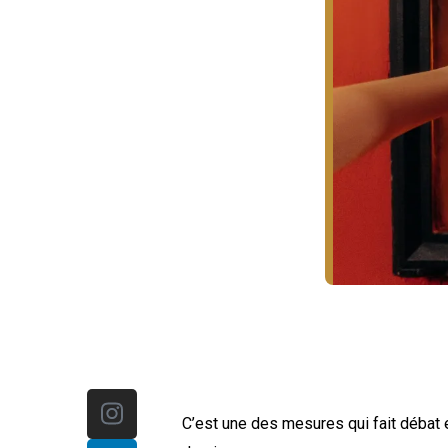
Instagram
Linkedin
C’est une des mesures qui fait débat