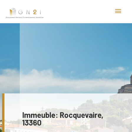
Aller
Men
au
princ
contenu
Immeuble: Rocquevaire,
13360