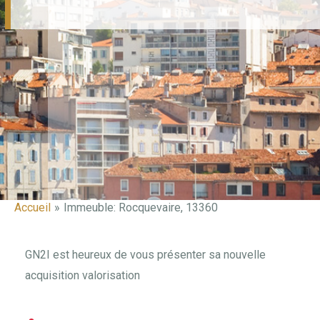
Accueil
Immeuble: Rocquevaire, 13360
Navigation
des
articles
GN2I est heureux de vous présenter sa nouvelle
acquisition valorisation