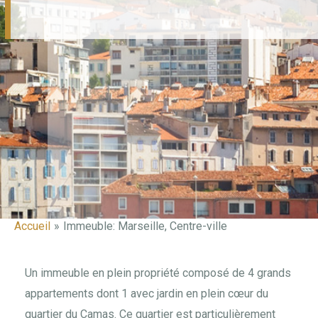
Accueil
Immeuble: Marseille, Centre-ville
Navigation
des
articles
Un immeuble en plein propriété composé de 4 grands
appartements dont 1 avec jardin en plein cœur du
quartier du Camas. Ce quartier est particulièrement