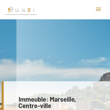
Aller
Men
au
princ
contenu
Immeuble: Marseille,
Centre-ville