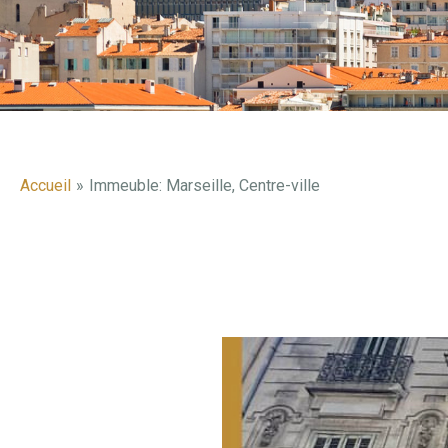
Accueil
Immeuble: Marseille, Centre-ville
Navigation
des
articles