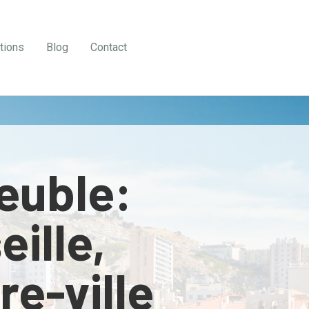
tions
Blog
Contact
euble:
eille,
re-ville