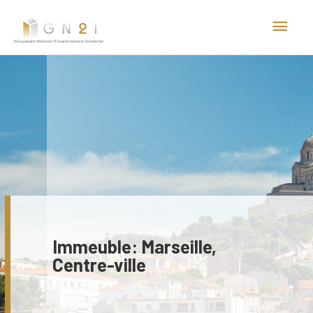
Aller
Men
au
princ
contenu
Immeuble: Marseille,
Centre-ville