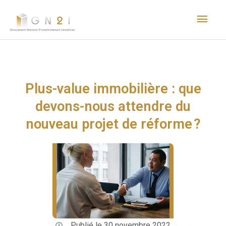
Aller
Men
au
princ
contenu
Plus-value immobilière : que
devons-nous attendre du
nouveau projet de réforme ?
Publié le 30 novembre 2022